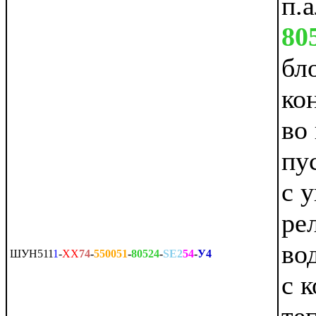
п.
80
бл
ко
во
пус
с 
ре
во
ШУН511
1
-
ХХ
74
-
550051
-
80524
-
SE2
54
-
У4
с 
теп