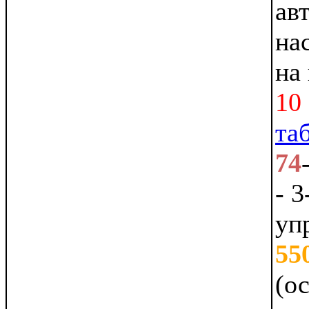
ав
на
на
10 
та
74
- 
уп
55
(о