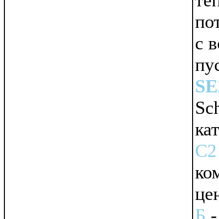
по
c 
пу
SE
Sc
ка
C2
ко
це
Б
-