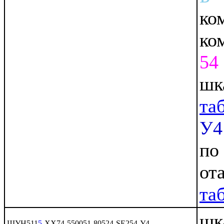
ко
ко
54
шк
та
У4
по
от
та
шк
ШУН511
5
-ХХ74-550051-80524-SE254-У4