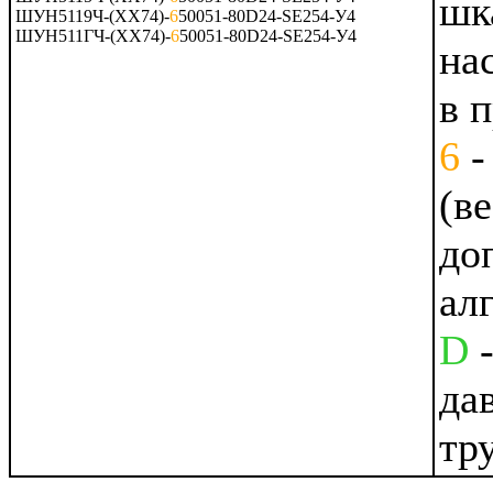
шк
ШУН5119Ч-(ХХ74)-
6
50051-80D24-SE254-У4
ШУН511ГЧ-(ХХ74)-
6
50051-80D24-SE254-У4
на
в 
6
-
(в
до
ал
D
-
да
тр