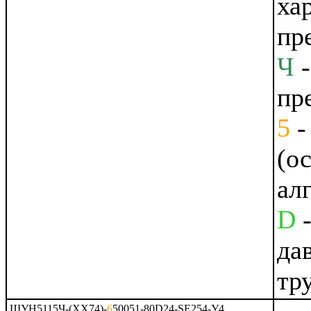
ха
пр
Ч
-
пр
5
-
(о
ал
D
-
да
тр
ШУН5115Ч-(ХХ74)-
6
50051-80D24-SE254-У4