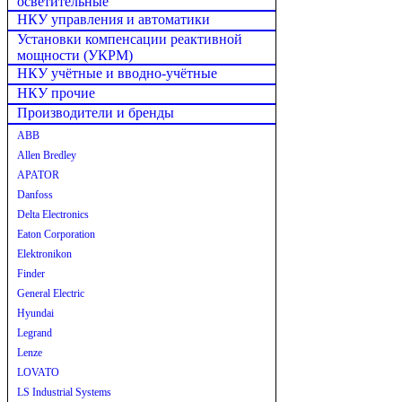
осветительные
НКУ управления и автоматики
Установки компенсации реактивной
мощности (УКРМ)
НКУ учётные и вводно-учётные
НКУ прочие
Производители и бренды
ABB
Allen Bredley
APATOR
Danfoss
Delta Electronics
Eaton Corporation
Elektronikon
Finder
General Electric
Hyundai
Legrand
Lenze
LOVATO
LS Industrial Systems