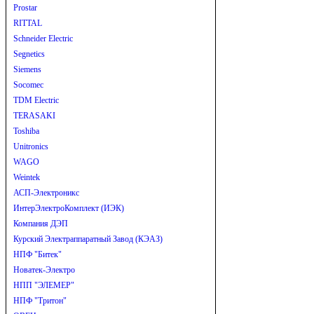
Prostar
RITTAL
Schneider Electric
Segnetics
Siemens
Socomec
TDM Electric
TERASAKI
Toshiba
Unitronics
WAGO
Weintek
АСП-Электроникс
ИнтерЭлектроКомплект (ИЭК)
Компания ДЭП
Курский Электраппаратный Завод (КЭАЗ)
НПФ "Битек"
Новатек-Электро
НПП "ЭЛЕМЕР"
НПФ "Тритон"