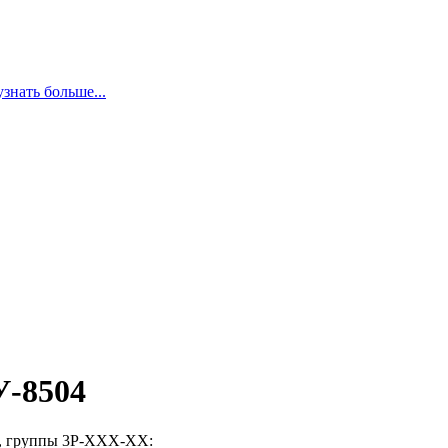
узнать больше...
У-8504
х, группы 3Р-ХХХ-ХХ: