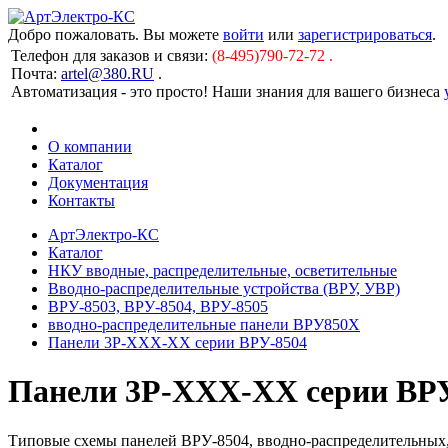
Добро пожаловать. Вы можете
войти
или
зарегистрироваться
.
Телефон для заказов и связи:
(8-495)790-72-72 .
Почта:
artel@380.RU
.
Автоматизация - это просто! Наши знания для вашего бизнеса
О компании
Каталог
Документация
Контакты
АртЭлектро-КС
Каталог
НКУ вводные, распределительные, осветительные
Вводно-распределительные устройства (ВРУ, УВР)
ВРУ-8503, ВРУ-8504, ВРУ-8505
вводно-распределительные панели ВРУ850Х
Панели 3Р-ХХХ-ХХ серии ВРУ-8504
Панели 3Р-ХХХ-ХХ серии ВР
Типовые схемы панелей ВРУ-8504, вводно-распределительны