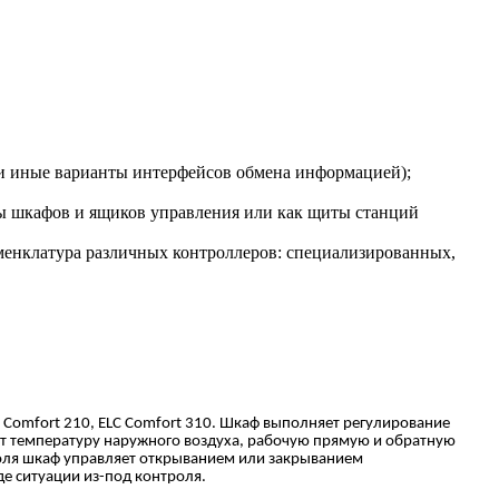
 и иные варианты интерфейсов обмена информацией);
ы шкафов и ящиков управления или как щиты станций
менклатура различных контроллеров: специализированных,
Comfort
210,
ELC
Comfort
310. Шкаф выполняет регулирование
т температуру наружного воздуха, рабочую прямую и обратную
роля шкаф управляет открыванием или закрыванием
е ситуации из-под контроля.