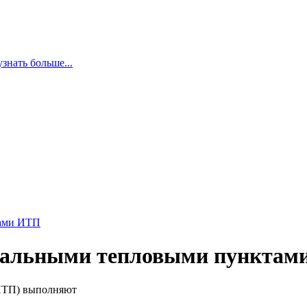
узнать больше...
тами ИТП
уальными тепловыми пунктам
ИТП) выполняют