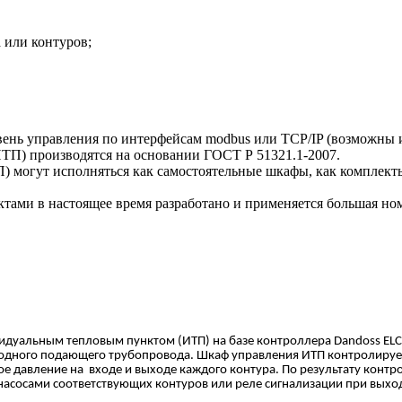
 или контуров;
вень управления по интерфейсам modbus или TCP/IP (возможны
П) производятся на основании ГОСТ Р 51321.1-2007.
могут исполняться как самостоятельные шкафы, как комплект
ами в настоящее время разработано и применяется большая но
идуальным тепловым пунктом (ИТП) на базе контроллера
Dandoss
ELC
 одного подающего трубопровода. Шкаф управления ИТП контролируе
е давление на входе и выходе каждого контура. По результату конт
сосами соответствующих контуров или реле сигнализации при выход