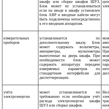
шкафу или сборке шкафов ШУЗ.
ц
Блок может не устанавливаться
эле
если на вводе в шкафу установлен
блок АВР и вводные кабели могут
быть подключены непосредственно
к его вводным аппаратам.
измерительных
устанавливается по
мож
приборов
дополнительному заказу. Блок
амп
может содержать вольтметры,
вын
амперметры, мультиметры
Пр
вынесенные на дверь шкафа. При
мож
необходимости блок может
пе
содержать аппаратуру передачи
пар
измеряемых параметров по
и
стандартным интерфейсам для
дис
диспетчеризации.
учёта
может устанавливается по
В
к
электроэнергии
требованию если необходим учёт
эле
расхода электроэнергии шкафа
тра
ШУЗ или сборки шкафов.
не