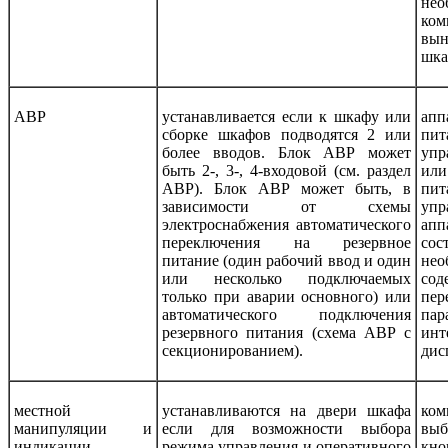
нео
ком
вы
шка
АВР
устанавливается если к шкафу или
ап
сборке шкафов подводятся 2 или
пи
более вводов. Блок АВР может
упр
быть 2-, 3-, 4-входовой (см. раздел
ил
АВР). Блок АВР может быть, в
пит
зависимости от схемы
упр
электроснабжения автоматического
ап
переключения на резервное
сос
питание (один рабочий ввод и один
нео
или несколько подключаемых
со
только при аварии основного) или
пе
автоматического подключения
пар
резервного питания (схема АВР с
и
секционированием).
дис
местной
устанавливаются на двери шкафа
ком
манипуляции и
если
для возможности выбора
вы
индикации
режима управления и
оперативного
кн