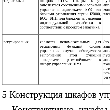
задвижками
шкафов ШУЗ. Шкафы могут
пус
заполняться собственными блоками
апп
управления задвижками БУЗ или
ко
блоками управления серий Б5000,
эле
БОЭ, БНН или блоками управления
индивидуальной разработки в
соответствии с проектом заказчика.
регулирования
являются вспомогательным для
(п
расширения функций блоков
вы
управления в случае необходимости
апп
выполнения этой функции
пус
аппаратами, размещёнными в
апп
шкафу управления ШУЗ.
вхо
пот
ре
рег
5
Конструкция шкафов у
Конструктивно шкафы 