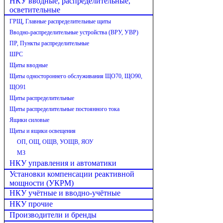
НКУ вводные, распределительные,
осветительные
ГРЩ, Главные распределительные щиты
Вводно-распределительные устройства (ВРУ, УВР)
ПР, Пункты распределительные
ШРС
Щиты вводные
Щиты одностороннего обслуживания ЩО70, ЩО90,
ЩО91
Щиты распределительные
Щиты распределительные постоянного тока
Ящики силовые
Щиты и ящики освещения
ОП, ОЩ, ОЩВ, УОЩВ, ЯОУ
МЗ
НКУ управления и автоматики
Установки компенсации реактивной
мощности (УКРМ)
НКУ учётные и вводно-учётные
НКУ прочие
Производители и бренды