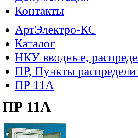
Контакты
АртЭлектро-КС
Каталог
НКУ вводные, распреде
ПР, Пункты распредели
ПР 11А
ПР 11А