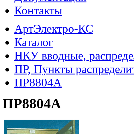
Контакты
АртЭлектро-КС
Каталог
НКУ вводные, распреде
ПР, Пункты распредели
ПР8804А
ПР8804А